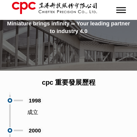
Miniature brings infinity
∞
Your leading partner
to industry 4.0
cpc 重要發展歷程
1998
成立
2000