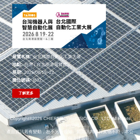
展覽名稱:
台北國際自動化工業大展
地點:
台灣 / 台北南港展覽館
展期:
2026/08/19~22
攤位號碼:
I832
了解更多
Copyright®2026 CHIEFTEK PRECISION CO., LTD. All Rights
Reserved.
產品資訊若有變動，恕不另行通知。如資訊內容與實物不符，本公
司不承擔任何法律責任。