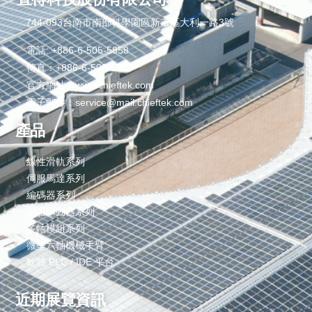
744-093台南市南部科學園區新市區大利一路3號
電話: +886-6-505-5858
傳真：+886-6-505-5959
官方網站：www.chieftek.com
電子郵件：service@mail.chieftek.com
產品
線性滑軌系列
伺服馬達系列
編碼器系列
伺服驅動器系列
多軸模組系列
微型六軸機械手臂
軟體 PLC / IDE 平台
近期展覽資訊