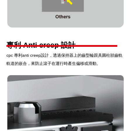
專利 Anti creep 設計
cpc 專利anti creep設計，透過保持器上的齒型輪跟具圓柱狀齒軌
軌道的嵌合，來防止滾子在運行時產生偏移或滑動。