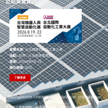
近期展覽資訊
展覽名稱:
台北國際自動化工業大展
地點:
台灣 / 台北南港展覽館
展期:
2026/08/19~22
攤位號碼:
I832
了解更多
Copyright®2026 CHIEFTEK PRECISION CO., LTD. All Rights
Reserved.
產品資訊若有變動，恕不另行通知。如資訊內容與實物不符，本公