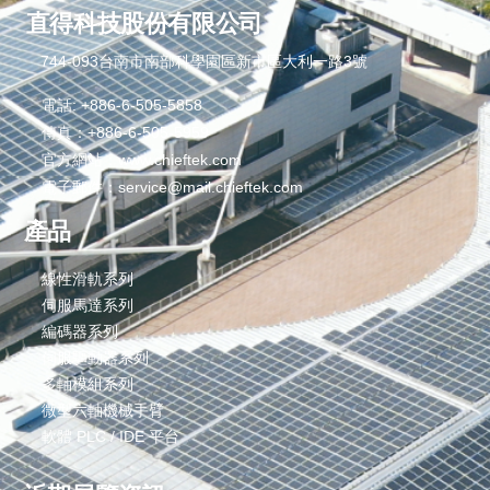
直得科技股份有限公司
744-093台南市南部科學園區新市區大利一路3號
電話: +886-6-505-5858
傳真：+886-6-505-5959
官方網站：www.chieftek.com
電子郵件：service@mail.chieftek.com
產品
線性滑軌系列
伺服馬達系列
編碼器系列
伺服驅動器系列
多軸模組系列
微型六軸機械手臂
軟體 PLC / IDE 平台