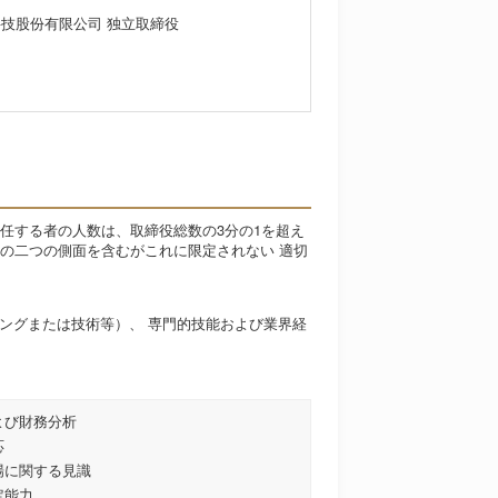
技股份有限公司 独立取締役
任する者の人数は、取締役総数の3分の1を超え
の二つの側面を含むがこれに限定されない 適切
ングまたは技術等）、 専門的技能および業界経
および財務分析
応
市場に関する見識
決定能力