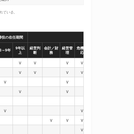
れている。
締役の在任期間
専門的知識および能力
9年以
経営判
会計／財
経営管
危機対
産業知
国際市場の見
リ
3～9年
上
断
務
理
応
識
識
V
V
V
V
V
V
V
V
V
V
V
V
V
V
V
V
V
V
V
V
V
V
V
V
V
V
V
V
V
V
V