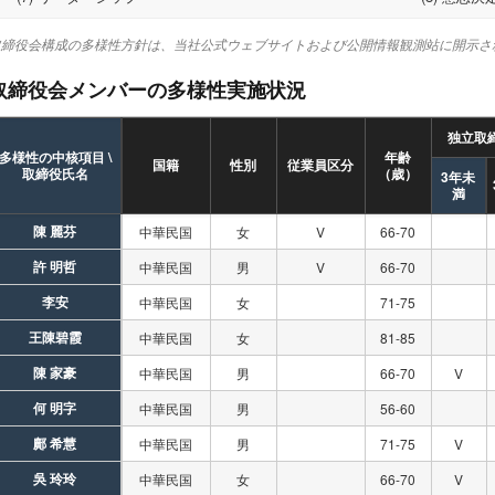
取締役会構成の多様性方針は、当社公式ウェブサイトおよび公開情報観測站に開示さ
取締役会メンバーの多様性実施状況
独立取
多様性の中核項目 \
年齢
国籍
性別
従業員区分
取締役氏名
（歳）
3年未
満
陳 麗芬
中華民国
女
V
66-70
許 明哲
中華民国
男
V
66-70
李安
中華民国
女
71-75
王陳碧霞
中華民国
女
81-85
陳 家豪
中華民国
男
66-70
V
何 明字
中華民国
男
56-60
鄺 希慧
中華民国
男
71-75
V
吳 玲玲
中華民国
女
66-70
V