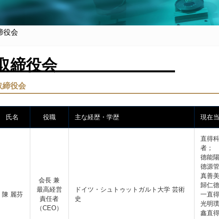
締役会
取締役会
取締役会
氏名
役職
主な経歴・学歴
現在
直得科
者；
德能陽
德源管
真善美
会長 兼
歸仁德
最高経営
ドイツ・シュトゥットガルト大学 芸術
陳 麗芬
一直得
責任者
史
光明璞
（CEO）
鑫直得