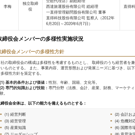
空総代理店）副総経理
独立取締
李梅
西達旅運股份有限公司 総経理
直得科
役
一直得管理顧問股份有限公司 董事
直得科技股份有限公司 監察人（2012年
6月20日～2020年6月7日）
取締役会メンバーの多様性実施状況
取締役会メンバーの多様性方針
当社の取締役会の構成は多様性を考慮するものとし、 取締役のうち経営者を兼
ないものとする。 また、事業内容、運営形態および発展ニーズに基づき、以下
な多様性方針を策定する。
(1) 基本的条件および価値：
性別、年齢、国籍、文化等。
(2) 専門的知識および技能：
専門分野（法務、会計、産業、財務、マーケティ
験。
取締役会全体は、以下の能力を備えるものとする：
(1) 経営判断
(2) 会計
(3) 経営管理
(4) 危機対
(5) 産業知識
(6) 国際
(7) リーダーシップ
(8) 意思