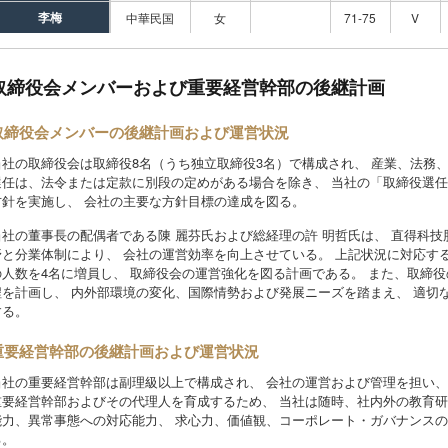
李梅
中華民国
女
71-75
V
取締役会メンバーおよび重要経営幹部の後継計画
取締役会メンバーの後継計画および運営状況
当社の取締役会は取締役8名（うち独立取締役3名）で構成され、 産業、法務
選任は、法令または定款に別段の定めがある場合を除き、 当社の「取締役選任
方針を実施し、 会社の主要な方針目標の達成を図る。
当社の董事長の配偶者である陳 麗芬氏および総経理の許 明哲氏は、 直得科技
野と分業体制により、 会社の運営効率を向上させている。 上記状況に対応する
の人数を4名に増員し、 取締役会の運営強化を図る計画である。 また、取締役
程を計画し、 内外部環境の変化、国際情勢および発展ニーズを踏まえ、 適切
する。
重要経営幹部の後継計画および運営状況
当社の重要経営幹部は副理級以上で構成され、 会社の運営および管理を担い、
重要経営幹部およびその代理人を育成するため、 当社は随時、社内外の教育研
能力、異常事態への対応能力、 求心力、価値観、コーポレート・ガバナンスの
る。