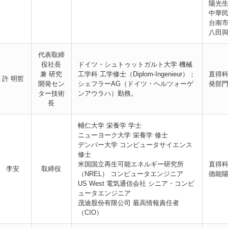
陽光生
中華民
台南市
八田與
代表取締
役社長
ドイツ・シュトゥットガルト大学 機械
兼 研究
工学科 工学修士（Diplom-Ingenieur）；
直得科
許 明哲
開発セン
シェフラーAG（ドイツ・ヘルツォーゲ
発部
ター技術
ンアウラハ）勤務。
長
輔仁大学 栄養学 学士
ニューヨーク大学 栄養学 修士
デンバー大学 コンピュータサイエンス
修士
米国国立再生可能エネルギー研究所
直得科
李安
取締役
（NREL） コンピュータエンジニア
德能陽
US West 電気通信会社 シニア・コンピ
ュータエンジニア
茂迪股份有限公司 最高情報責任者
（CIO）