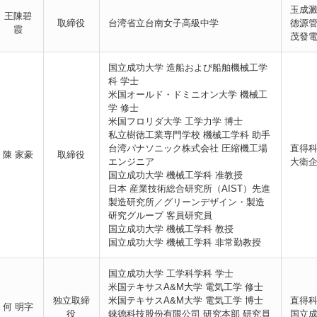
玉成澱
王陳碧
取締役
台湾省立台南女子高級中学
德源管
霞
茂發電
国立成功大学 造船および船舶機械工学
科 学士
米国オールド・ドミニオン大学 機械工
学 修士
米国フロリダ大学 工学力学 博士
私立樹徳工業専門学校 機械工学科 助手
台湾パナソニック株式会社 圧縮機工場
直得
陳 家豪
取締役
エンジニア
大衛
国立成功大学 機械工学科 准教授
日本 産業技術総合研究所（AIST）先進
製造研究所／グリーンデザイン・製造
研究グループ 客員研究員
国立成功大学 機械工学科 教授
国立成功大学 機械工学科 非常勤教授
国立成功大学 工学科学科 学士
米国テキサスA&M大学 電気工学 修士
独立取締
米国テキサスA&M大学 電気工学 博士
直得科
何 明字
役
錸德科技股份有限公司 研究本部 研究員
国立成