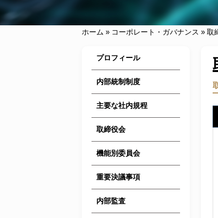
ホーム
»
コーポレート・ガバナンス
»
取
プロフィール
内部統制制度
主要な社内規程
取締役会
機能別委員会
重要決議事項
内部監査