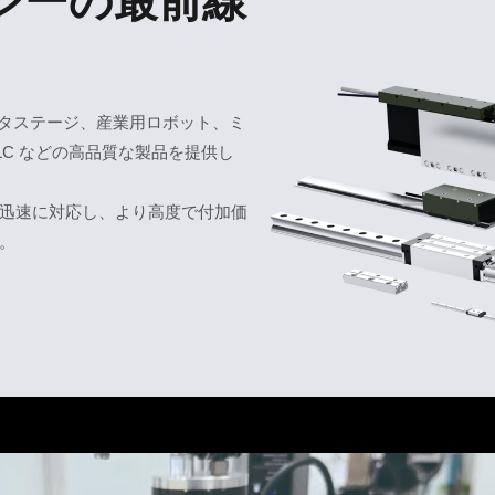
ジーの最前線
ータステージ、産業用ロボット、ミ
C などの高品質な製品を提供し
迅速に対応し、より高度で付加価
。