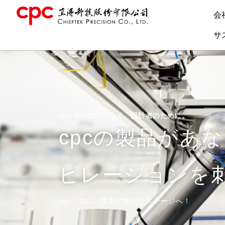
会
サ
ユーザーだけでなく、設計者のために。
cpcの製品があ
ピレーションを
cpcと共に、革新の新たなステージへ！